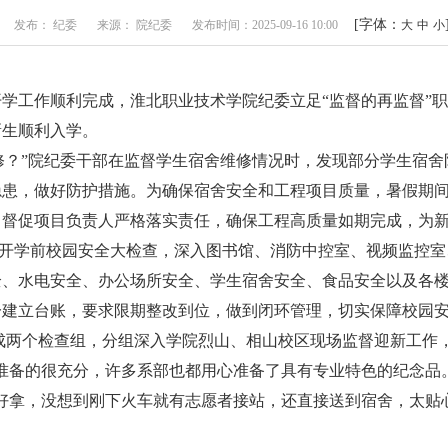
[字体：
发布： 纪委
来源： 院纪委
发布时间：2025-09-16 10:00
大
中
小
开学工作顺利完成，淮北职业技术学院纪委立足“监督的再监督”
新生顺利入学。
修？”院纪委干部在监督学生宿舍维修情况时，发现部分学生宿舍
隐患，做好防护措施。为确保宿舍安全和工程项目质量，暑假期
，督促项目负责人严格落实责任，确保工程高质量如期完成，为
开学前校园安全大检查，深入图书馆、消防中控室、视频监控室
、水电安全、办公场所安全、学生宿舍安全、食品安全以及各楼
一建立台账，要求限期整改到位，做到闭环管理，切实保障校园
组成两个检查组，分组深入学院烈山、相山校区现场监督迎新工作
准备的很充分，许多系部也都用心准备了具有专业特色的纪念品
好拿，没想到刚下火车就有志愿者接站，还直接送到宿舍，太贴