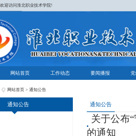
欢迎访问淮北职业技术学院!
网站首页
工作动态
要闻播报
党
网站首页
>
通知公告
通知公告
通知公告
关于公布
的通知