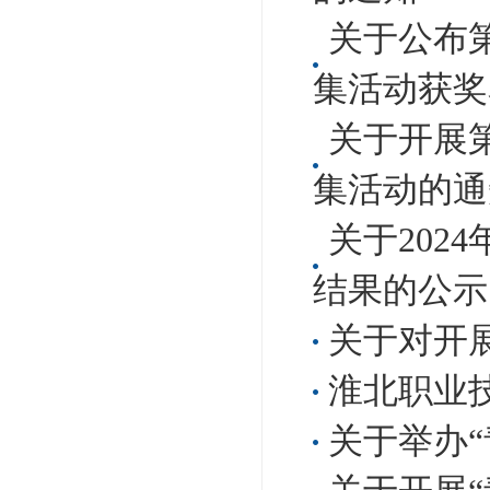
关于公布第
集活动获奖
关于开展第
集活动的通
关于20
结果的公示
关于对开
淮北职业
关于举办