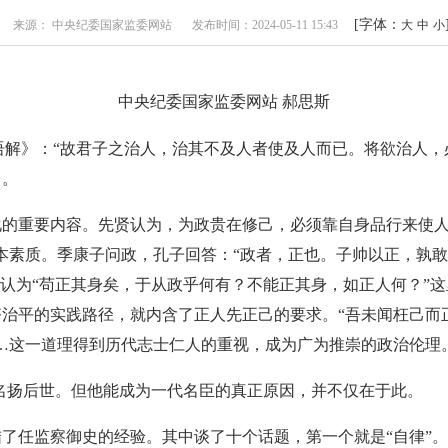
[字体：
来源： 中央纪委国家监委网站
发布时间：2024-05-11 15:43
大
中
小
中央纪委国家监委网站 郝思斯
解》：“故君子之治人，治其不及人者使及人而已。将欲治人，
己。
重要内容。先贤认为，为政贵在修己，必须靠自身品行来使人
本素质。季康子问政，孔子回答：“政者，正也。子帅以正，孰敢
，认为“苟正其身矣，于从政乎何有？不能正其身，如正人何？”这
治平的实践路径，就内含了正人先正己的要求。“吾未闻枉己而正
…这一道理得到历代志士仁人的重视，成为广为推崇的政治伦理
扬后世。但他能成为一代名臣的真正原因，并不仅在于此。
任监察御史的经验。其中谈了十个话题，第一个就是“自律”。他