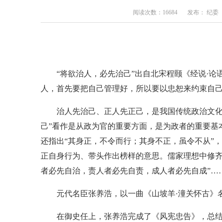
阅读次数：16684
发布： 纪委
“将欲治人，必先治己”出自北宋程颐《经说·论语
人，首先要把自己管理好，所以要以忠恕来约束自
治人先治己、正人先正己，是我国传统政治文化的
己”看作是从政为官的重要方面，是为政者的重要基
还指出“其身正，不令而行；其身不正，虽令不从”
正自身行为、带头作出榜样的意思。儒家理想中修齐
者必先自治，责人者必先自责，成人者必先自成”…
元代名臣张养浩，以一曲《山坡羊·潼关怀古》名
在御史任上，张养浩完成了《风宪忠告》，总结了