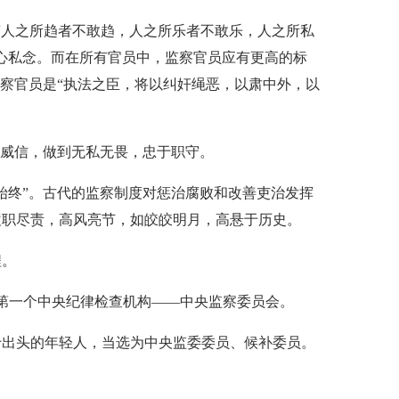
“人之所趋者不敢趋，人之所乐者不敢乐，人之所私
心私念。而在所有官员中，监察官员应有更高的标
察官员是“执法之臣，将以纠奸绳恶，以肃中外，以
威信，做到无私无畏，忠于职守。
终”。古代的监察制度对惩治腐败和改善吏治发挥
履职尽责，高风亮节，如皎皎明月，高悬于历史。
程。
上第一个中央纪律检查机构——中央监察委员会。
出头的年轻人，当选为中央监委委员、候补委员。