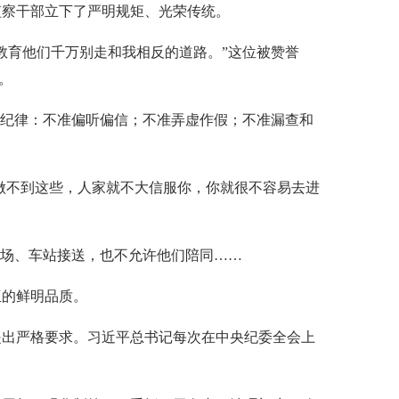
察干部立下了严明规矩、光荣传统。
教育他们千万别走和我相反的道路。”这位被赞誉
。
作纪律：不准偏听偏信；不准弄虚作假；不准漏查和
做不到这些，人家就不大信服你，你就很不容易去进
机场、车站接送，也不允许他们陪同……
的鲜明品质。
出严格要求。习近平总书记每次在中央纪委全会上