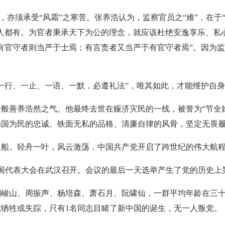
，亦须承受“风霜”之寒苦。张养浩认为，监察官员之“难”，在于
人都有。为官者秉承天下为公的理念，就应该杜绝安逸享乐、私
有官守者则当严于士焉；有言责者又当严于有官守者焉”。因为监
行、一止、一语、一默，必遵礼法”，唯其如此，才能维护自身
善养浩然之气。他最终去世在赈济灾民的一线，被誉为“节全始
为国为民的忠诚、铁面无私的品格、清廉自律的风骨，坚定无畏
红船。轻舟一叶，风云激荡，中国共产党开启了跨世纪的伟大航
次全国代表大会在武汉召开。会议的最后一天选举产生了党的历史
山、周振声、杨培森、萧石月、阮啸仙，一群平均年龄在三十
志牺牲或失踪，只有1名同志目睹了新中国的诞生，无一人叛党。